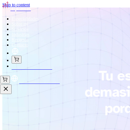
Skip to content
UpGroves
Especialidades
Sobre mí
Servicios
Industrias
Recursos
Contacto
Solicitar tu evaluación
Tu es
Solicitar tu evaluación
demasi
por