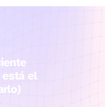
siente
está el
rlo)