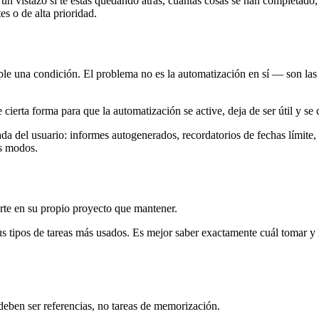
de un vistazo si te estás quedando atrás, cuántas cosas se han completad
s o de alta prioridad.
ple una condición. El problema no es la automatización en sí — son la
e cierta forma para que la automatización se active, deja de ser útil y se
da del usuario: informes autogenerados, recordatorios de fechas límite,
os modos.
erte en su propio proyecto que mantener.
s tipos de tareas más usados. Es mejor saber exactamente cuál tomar y 
deben ser referencias, no tareas de memorización.