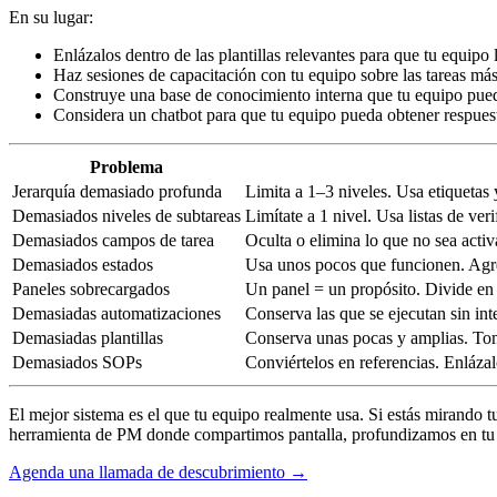
En su lugar:
Enlázalos dentro de las plantillas relevantes para que tu equipo
Haz sesiones de capacitación con tu equipo sobre las tareas más
Construye una base de conocimiento interna que tu equipo pued
Considera un chatbot para que tu equipo pueda obtener respuesta
Problema
Jerarquía demasiado profunda
Limita a 1–3 niveles. Usa etiquetas y
Demasiados niveles de subtareas
Limítate a 1 nivel. Usa listas de ver
Demasiados campos de tarea
Oculta o elimina lo que no sea activ
Demasiados estados
Usa unos pocos que funcionen. Agr
Paneles sobrecargados
Un panel = un propósito. Divide en v
Demasiadas automatizaciones
Conserva las que se ejecutan sin int
Demasiadas plantillas
Conserva unas pocas y amplias. Tom
Demasiados SOPs
Conviértelos en referencias. Enláza
El mejor sistema es el que tu equipo realmente usa. Si estás mirando
herramienta de PM donde compartimos pantalla, profundizamos en tu c
Agenda una llamada de descubrimiento →