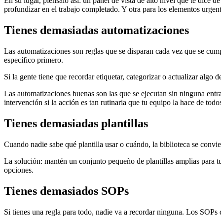
En su lugar, piénsalo así: un panel de vista de alto nivel que te dice 
profundizar en el trabajo completado. Y otra para los elementos urgente
Tienes demasiadas automatizaciones
Las automatizaciones son reglas que se disparan cada vez que se cum
específico primero.
Si la gente tiene que recordar etiquetar, categorizar o actualizar algo d
Las automatizaciones buenas son las que se ejecutan sin ninguna entra
intervención si la acción es tan rutinaria que tu equipo la hace de tod
Tienes demasiadas plantillas
Cuando nadie sabe qué plantilla usar o cuándo, la biblioteca se convi
La solución: mantén un conjunto pequeño de plantillas amplias para tu
opciones.
Tienes demasiados SOPs
Si tienes una regla para todo, nadie va a recordar ninguna. Los SOPs 