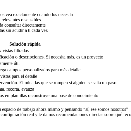
 los vea exactamente cuando los necesita
 relevantes o sensibles
a consultar directamente
s sin acudir a ti cada vez
Solución rápida
 vistas filtradas
ificación o descripciones. Si necesita más, es un proyecto
amente útil
ega campos personalizados para más detalle
istas para el detalle
ervención. Elimina las que se rompen si alguien se salta un paso
a, recorta, avanza
los en plantillas o construye una base de conocimiento
 tu espacio de trabajo ahora mismo y pensando “sí, ese somos nosotros”
onfiguración real y te damos recomendaciones directas sobre qué recor