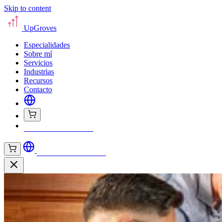
Skip to content
UpGroves
Especialidades
Sobre mí
Servicios
Industrias
Recursos
Contacto
Solicitar tu evaluación
Solicitar tu evaluación